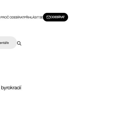
ODEBÍRAT
PROČ ODEBÍRAT
PŘIHLÁSIT SE
entáře
byrokracií