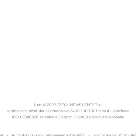
11 am © 2026 CZECH NEWS CENTER a.s.
se sídlem náměstí Marie Schmolkové 3493/1, 100 00 Praha 10 - Strašnice
IČO: 02346826, zapsána v OR, sp.zn. B 19490 a dodavatelé obsahu
at
Autorská práva k publikovaným materiálům
Podmínky pro užívání slu