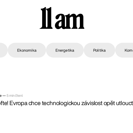
11 am
Ekonomika
Energetika
Politika
Kom
ře —
5 min čtení
e! Evropa chce technologickou závislost opět utlouct 