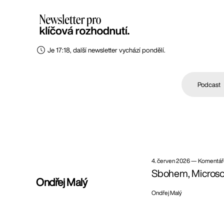
Je 17:18, další newsletter vychází pondělí.
Podcast
4. červen 2026
—
Komentá
Sbohem, Microsoft
Ondřej Malý
Ondřej Malý