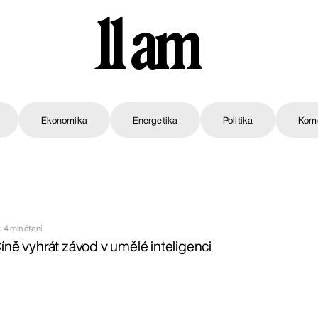
11 am
Ekonomika
Energetika
Politika
Kom
—
4 min čtení
ě vyhrát závod v umělé inteligenci