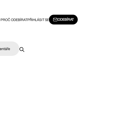
ODEBÍRAT
PROČ ODEBÍRAT
PŘIHLÁSIT SE
entáře