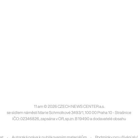
11 am © 2026 CZECH NEWS CENTER a.s.
se sídlem náměstí Marie Schmolkové 3493/1, 100 00 Praha 10 - Strašnice
IČO: 02346826, zapsána v OR, sp.zn. B 19490 a dodavatelé obsahu
at
Autorská práva k publikovaným materiálům
Podmínky pro užívání slu