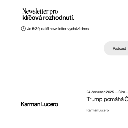
Je 5:39, další newsletter vychází dnes
Podcast
24. červenec 2025
—
Čína 
Trump pomáhá Čín
Karman Lucero
Karman Lucero