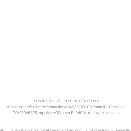
11 am © 2026 CZECH NEWS CENTER a.s.
se sídlem náměstí Marie Schmolkové 3493/1, 100 00 Praha 10 - Strašnice
IČO: 02346826, zapsána v OR, sp.zn. B 19490 a dodavatelé obsahu
at
Autorská práva k publikovaným materiálům
Podmínky pro užívání slu