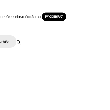
ODEBÍRAT
PROČ ODEBÍRAT
PŘIHLÁSIT SE
entáře