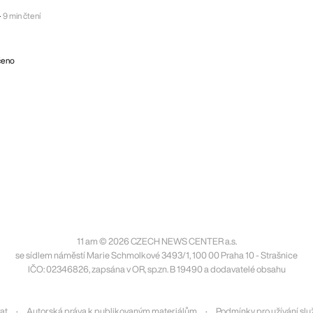
—
9 min čtení
eno
11 am © 2026 CZECH NEWS CENTER a.s.
se sídlem náměstí Marie Schmolkové 3493/1, 100 00 Praha 10 - Strašnice
IČO: 02346826, zapsána v OR, sp.zn. B 19490 a dodavatelé obsahu
at
Autorská práva k publikovaným materiálům
Podmínky pro užívání slu