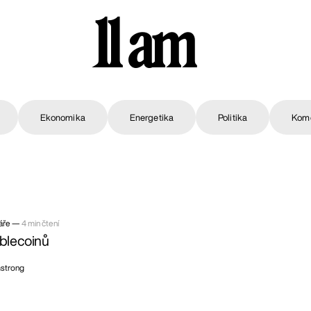
11 am
Ekonomika
Energetika
Politika
Kom
áře —
4 min čtení
ablecoinů
strong