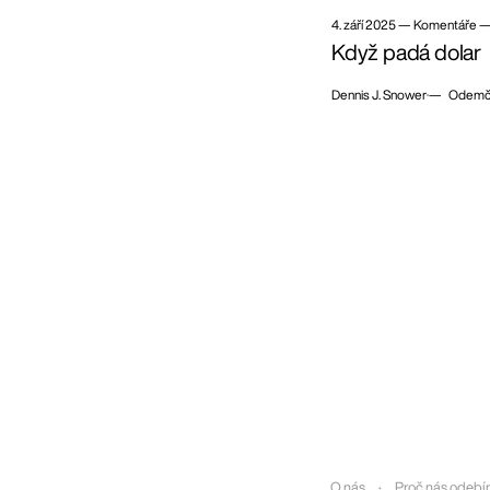
4. září 2025
—
Komentáře 
Když padá dolar
Dennis J. Snower
— Odemč
O nás
Proč nás odebír