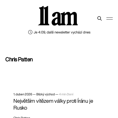
11 am
Je 4:09, další newsletter vychází dnes
Chris Patten
1. duben 2026
—
Blízký východ —
4 min čtení
Největším vítězem války proti Íránu je
Rusko
Chris Patten