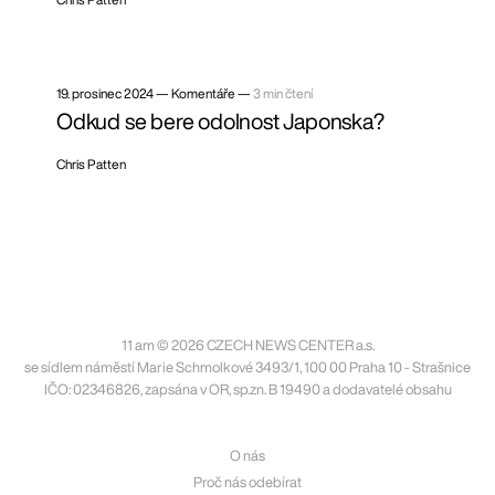
19. prosinec 2024
—
Komentáře —
3 min čtení
Odkud se bere odolnost Japonska?
Chris Patten
11 am © 2026 CZECH NEWS CENTER a.s.
se sídlem náměstí Marie Schmolkové 3493/1, 100 00 Praha 10 - Strašnice
IČO: 02346826, zapsána v OR, sp.zn. B 19490 a dodavatelé obsahu
O nás
Proč nás odebírat