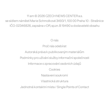
11 am © 2026 CZECH NEWS CENTER a.s.
se sídlem náměstí Marie Schmolkové 3493/1, 100 00 Praha 10 - Strašnice
IČO: 02346826, zapsána v OR, sp.zn. B 19490 a dodavatelé obsahu
O nás
Proč nás odebírat
Autorská práva k publikovaným materiálům
Podmínky pro užívání služby informační společnosti
Informace o zpracování osobních údajů
Cookies
Nastavení soukromí
Vlastnická struktura
Jednotná kontaktní místa / Single Points of Contact