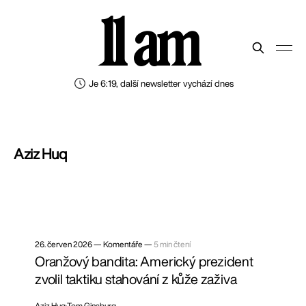
11 am
Je 6:19, další newsletter vychází dnes
Aziz Huq
26. červen 2026
—
Komentáře —
5 min čtení
Oranžový bandita: Americký prezident
zvolil taktiku stahování z kůže zaživa
Aziz Huq
Tom Ginsburg