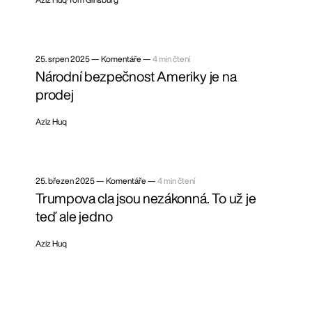
25. srpen 2025
—
Komentáře —
4 min čtení
Národní bezpečnost Ameriky je na
prodej
Aziz Huq
25. březen 2025
—
Komentáře —
4 min čtení
Trumpova cla jsou nezákonná. To už je
teď ale jedno
Aziz Huq