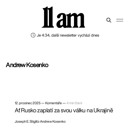
11 am
Je 4:34, další newsletter vychází dnes
Andrew Kosenko
12. prosinec 2025
—
Komentáře —
4 min čtení
Ať Rusko zaplatí za svou válku na Ukrajině
Joseph E. Stiglitz
Andrew Kosenko