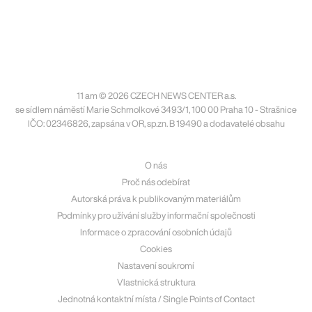
11 am © 2026 CZECH NEWS CENTER a.s.
se sídlem náměstí Marie Schmolkové 3493/1, 100 00 Praha 10 - Strašnice
IČO: 02346826, zapsána v OR, sp.zn. B 19490 a dodavatelé obsahu
O nás
Proč nás odebírat
Autorská práva k publikovaným materiálům
Podmínky pro užívání služby informační společnosti
Informace o zpracování osobních údajů
Cookies
Nastavení soukromí
Vlastnická struktura
Jednotná kontaktní místa / Single Points of Contact