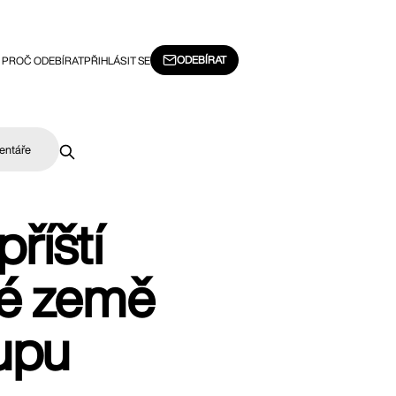
ODEBÍRAT
PROČ ODEBÍRAT
PŘIHLÁSIT SE
entáře
říští
dé země
upu