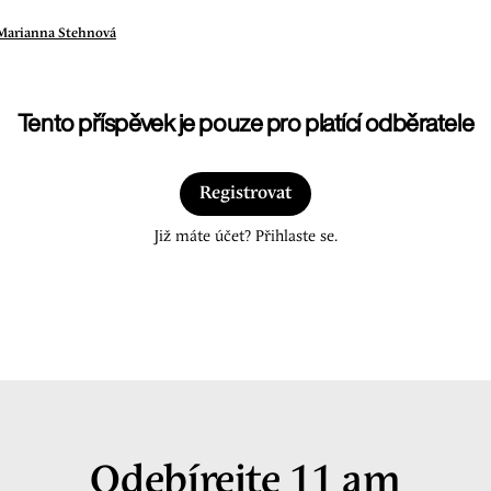
Marianna Stehnová
Tento příspěvek je pouze pro platící odběratele
Registrovat
Již máte účet? Přihlaste se.
Odebírejte 11 am