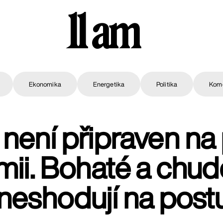
11 am
Ekonomika
Energetika
Politika
Kom
 není připraven na p
ii. Bohaté a chu
 neshodují na post