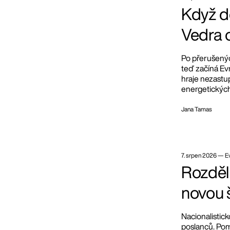
Když do
Vedra o
Po přerušenýc
teď začíná Ev
hraje nezastu
energetických
Jana Tamas
7. srpen 2026
—
E
Rozděl 
novou 
Nacionalistick
poslanců. Pom