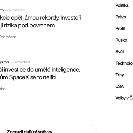
Politika
rhy —
5 min čtení
cie opět lámou rekordy. Investoři
Právo
jí rizika pod povrchem
Profil
Odemčeno
Rusko
Svět
yznys —
3 min čtení
Technolo
í investice do umělé inteligence,
Trhy
rům SpaceX se to nelíbí
USA
olas
Volby v 
Zobrazit další příspěvky