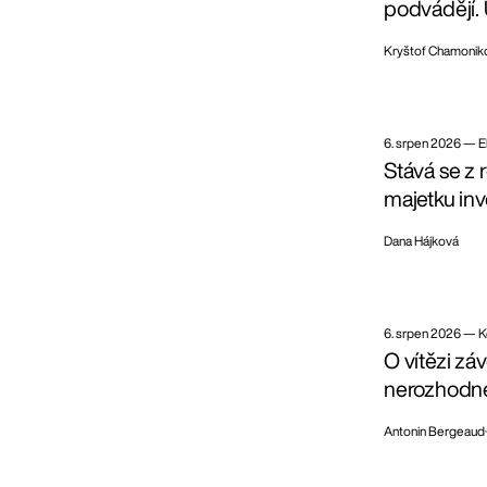
podvádějí. 
Kryštof Chamonik
6. srpen 2026
—
E
Stává se z 
majetku inve
Dana Hájková
6. srpen 2026
—
K
O vítězi zá
nerozhodne
Antonin Bergeaud