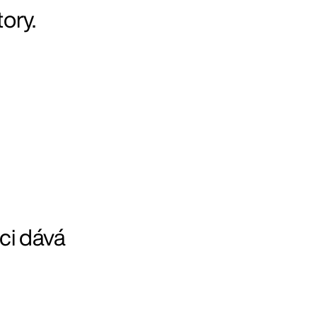
ory.
ci dává