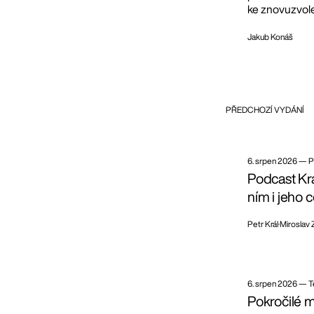
ke znovuzvol
Jakub Konáš
PŘEDCHOZÍ VYDÁNÍ
6. srpen 2026
—
P
Podcast Krá
ním i jeho 
Petr Král
Miroslav
6. srpen 2026
—
T
Pokročilé 