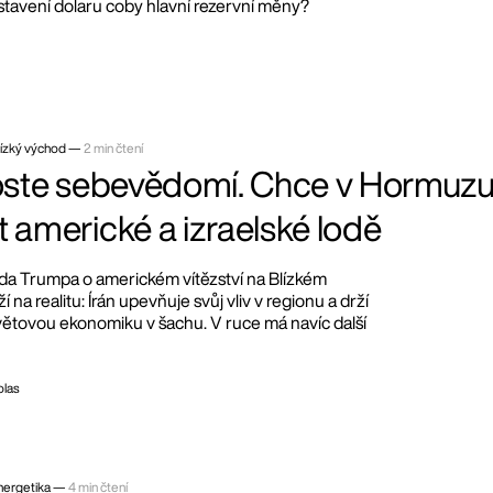
ostavení dolaru coby hlavní rezervní měny?
lízký východ —
2 min čtení
roste sebevědomí. Chce v Hormuz
 americké a izraelské lodě
da Trumpa o americkém vítězství na Blízkém
 na realitu: Írán upevňuje svůj vliv v regionu a drží
větovou ekonomiku v šachu. V ruce má navíc další
olas
nergetika —
4 min čtení