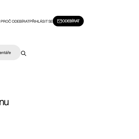
ODEBÍRAT
PROČ ODEBÍRAT
PŘIHLÁSIT SE
entáře
enu