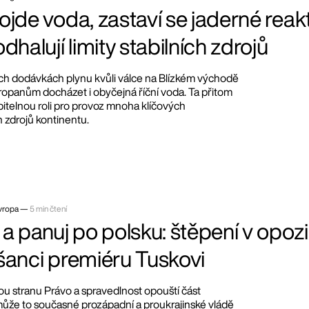
jde voda, zastaví se jaderné reakt
dhalují limity stabilních zdrojů
h dodávkách plynu kvůli válce na Blízkém východě
ropanům docházet i obyčejná říční voda. Ta přitom
pitelnou roli pro provoz mnoha klíčových
 zdrojů kontinentu.
vropa —
5 min čtení
a panuj po polsku: štěpení v opozi
šanci premiéru Tuskovi
ou stranu Právo a spravedlnost opouští část
ůže to současné prozápadní a proukrajinské vládě