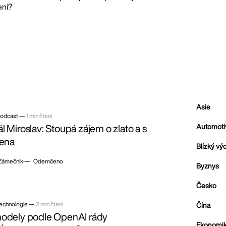
ení?
Asie
odcast —
1 min čtení
Automoti
l Miroslav: Stoupá zájem o zlato a s
cena
Blízký vý
 Zámečník
— Odemčeno
Byznys
Česko
echnologie —
2 min čtení
Čína
modely podle OpenAI rády
Ekonomi