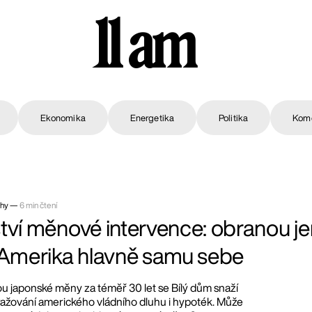
11 am
Ekonomika
Energetika
Politika
Kom
rhy —
6 min čtení
tví měnové intervence: obranou j
 Amerika hlavně samu sebe
u japonské měny za téměř 30 let se Bílý dům snaží
ražování amerického vládního dluhu i hypoték. Může