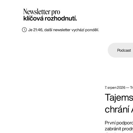
Je 21:46, další newsletter vychází pondělí.
Podcast
7. srpen 2026
—
T
Tajems
chrání
První podporo
zabránit prod