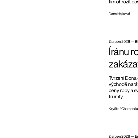
tím ohrozit p
Dana Hájková
7. srpen 2026
—
B
Íránu 
zakázat
Tvrzení Donal
východě naráží
ceny ropy a s
trumfy.
Kryštof Chamonik
7. srpen 2026
—
E