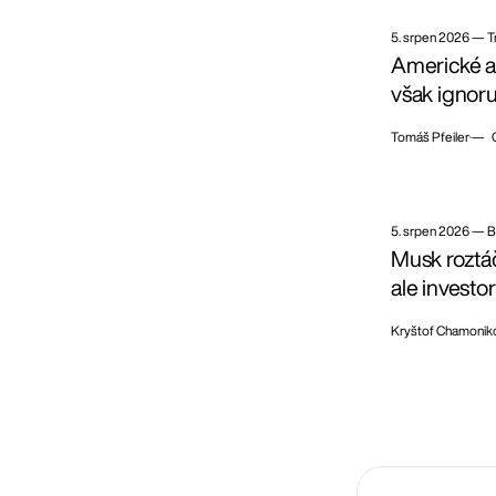
5. srpen 2026
—
T
Americké ak
však ignoru
Tomáš Pfeiler
— 
5. srpen 2026
—
B
Musk roztáč
ale investo
Kryštof Chamonik