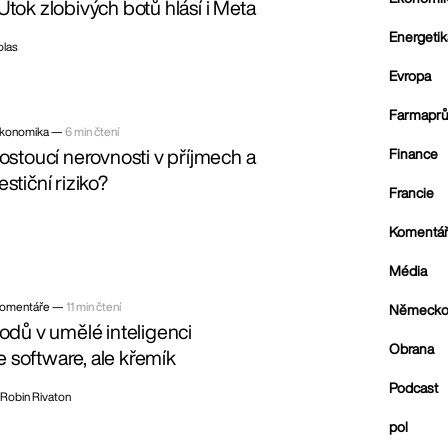
Útok zlobivých botů hlásí i Meta
Energetik
olas
Evropa
Farmaprů
konomika —
6 min čtení
rostoucí nerovnosti v příjmech a
Finance
stiční riziko?
Francie
Komentá
Média
omentáře —
11 min čtení
Německ
vodů v umělé inteligenci
Obrana
 software, ale křemík
Podcast
Robin Rivaton
pol